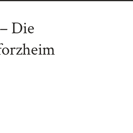
 – Die
forzheim